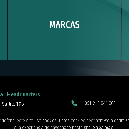
MARCAS
oa | Headquarters
+ 351 213 841 300
 Salitre, 195
Chamada para rede fixa nacional
063 Lisboa
jedc@jedc.pt
al
 defeito, este site usa cookies. Estes cookies destinam-se a optimiz
sua experiência de navegação neste site.
Saiba mais
.