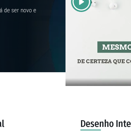
á de ser novo e
al
Desenho Inte