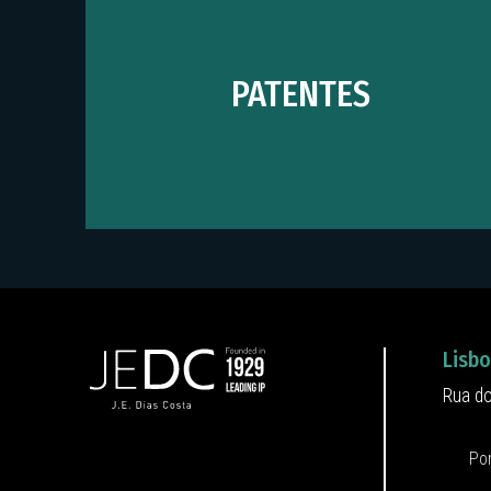
PATENTES
Lisb
Rua do
1269-
Portug
Por