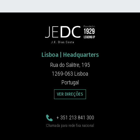
Lisboa | Headquarters
Rua do Salitre, 195
1269-063 Lisboa
Portugal
VER DIREÇÕES
+ 351 213 841 300
Chamada para rede fixa nacional
jedc@jedc.pt